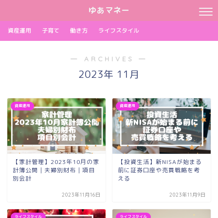
ゆあマネー
資産運用
子育て
働き方
ライフスタイル
― ARCHIVES ―
2023年 11月
資産運用
資産運用
【家計管理】2023年10月の家
【投資生活】新NISAが始まる
計簿公開｜夫婦別財布｜項目
前に証券口座や売買戦略を考
別会計
える
2023年11月16日
2023年11月9日
ライフスタイル
ライフスタイル