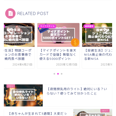
RELATED POST
運用
ライフスタイル
資産運用
優待生活】物語コーポ
【マイナポイントを楽天
【投資生活】ジュニ
ーションのお食事券で
カードで登録】無駄なく
NISA廃止後の代わ
得に焼肉食べ放題
使える5000ポイント
る新NISA
2024年4月21日
2020年12月13日
2023年10
【夜間授乳用のライト】絶対にいる？い
らない？使ってみて分かったこと
【赤ちゃんが生まれて3週間】大変だっ