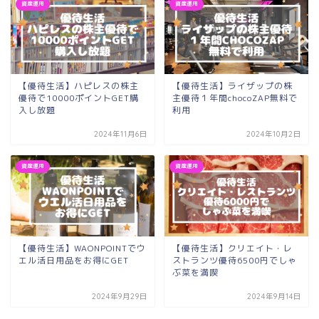
資産運用
資産運用
【優待生活】ハピレスの株主
【優待生活】ライザップの株
優待で10000ポイントGET購
主優待１年間chocoZAP無料で
入し放題
利用
2024年11月6日
2024年10月2日
資産運用
資産運用
【優待生活】WAONPOINTでウ
【優待生活】クリエイト・レ
エル活日用品をお得にGET
ストランツ優待6500円でしゃ
ぶ菜を満喫
2024年9月29日
2024年9月14日