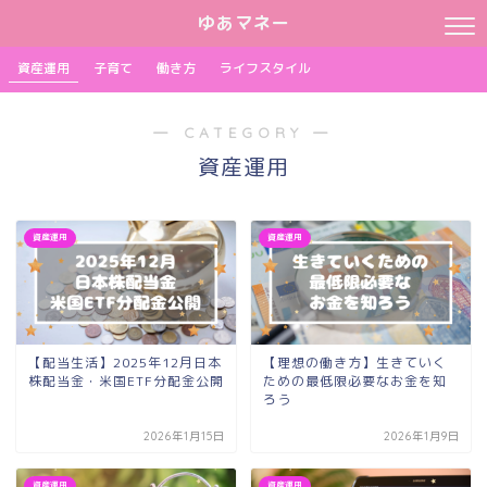
ゆあマネー
資産運用
子育て
働き方
ライフスタイル
― CATEGORY ―
資産運用
資産運用
資産運用
【配当生活】2025年12月日本
【理想の働き方】生きていく
株配当金・米国ETF分配金公開
ための最低限必要なお金を知
ろう
2026年1月15日
2026年1月9日
資産運用
資産運用