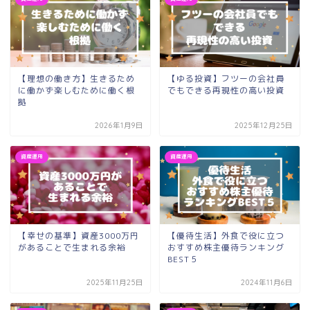
【理想の働き方】生きるため
【ゆる投資】フツーの会社員
に働かず楽しむために働く根
でもできる再現性の高い投資
拠
2026年1月9日
2025年12月25日
資産運用
資産運用
【幸せの基準】資産3000万円
【優待生活】外食で役に立つ
があることで生まれる余裕
おすすめ株主優待ランキング
BEST５
2025年11月25日
2024年11月6日