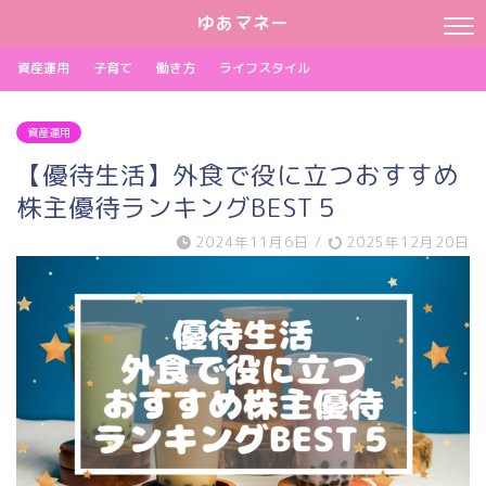
ゆあマネー
資産運用
子育て
働き方
ライフスタイル
資産運用
【優待生活】外食で役に立つおすすめ
株主優待ランキングBEST５
2024年11月6日
/
2025年12月20日