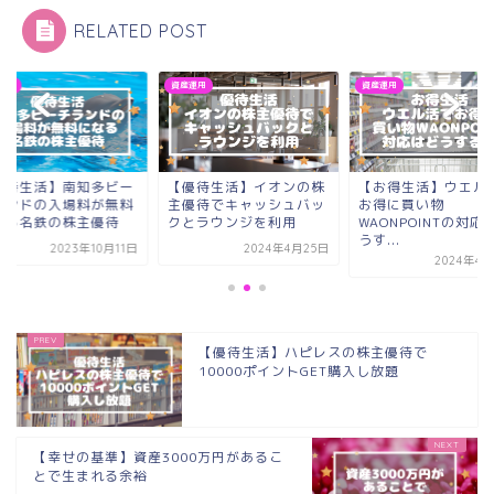
RELATED POST
運用
資産運用
資産運用
優待生活】南知多ビー
【優待生活】イオンの株
【お得生活】ウエル
ランドの入場料が無料
主優待でキャッシュバッ
お得に買い物
なる名鉄の株主優待
クとラウンジを利用
WAONPOINTの対応
うす...
2023年10月11日
2024年4月25日
2024年4月
【優待生活】ハピレスの株主優待で
10000ポイントGET購入し放題
【幸せの基準】資産3000万円があるこ
とで生まれる余裕