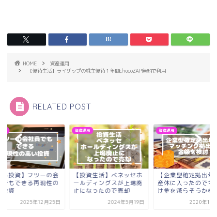
HOME
資産運用
【優待生活】ライザップの株主優待１年間chocoZAP無料で利用
RELATED POST
運用
資産運用
資産運用
ゆる投資】フツーの会
【投資生活】ベネッセホ
【企業型確定拠出年
員でもできる再現性の
ールディングスが上場廃
産休に入ったので今
い投資
止になったので売却
け金を減らそうか検
2025年12月25日
2024年5月19日
2020年12