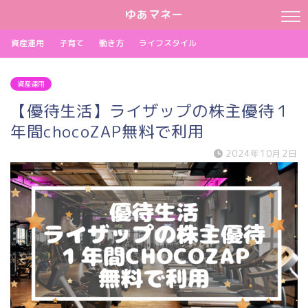
ゆあマネー
資産運用
子育て
働き方
ライフスタイル
資産運用
【優待生活】ライザップの株主優待１
年間chocoZAP無料で利用
2024年10月2日