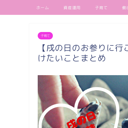
ホーム
資産運用
子育て
働
子育て
【戌の日のお参りに行
けたいことまとめ