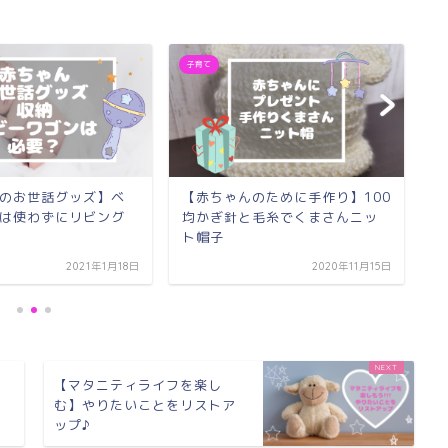
子育て
子
のお世話グッズ】ベ
【赤ちゃんのために手作り】100
【
は使わずにリビング
均かぎ針と毛糸でくまさんニッ
手
ト帽子
告
2021年1月18日
2020年11月15日
く
【マタニティライフを楽し
？
む】やりたいことをリストア
ップ♪