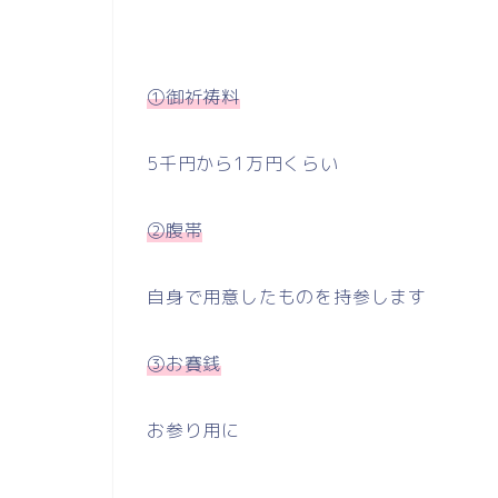
①御祈祷料
5千円から1万円くらい
②腹帯
自身で用意したものを持参します
③お賽銭
お参り用に