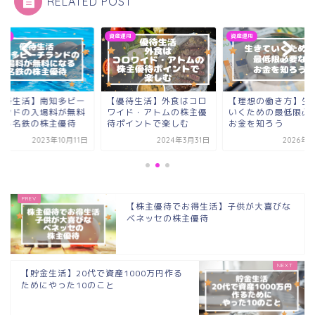
RELATED POST
運用
資産運用
資産運用
優待生活】南知多ビー
【優待生活】外食はコロ
【理想の働き方】生
ランドの入場料が無料
ワイド・アトムの株主優
いくための最低限必
なる名鉄の株主優待
待ポイントで楽しむ
お金を知ろう
2023年10月11日
2024年3月31日
2026年1
【株主優待でお得生活】子供が大喜びな
ベネッセの株主優待
【貯金生活】20代で資産1000万円作る
ためにやった10のこと