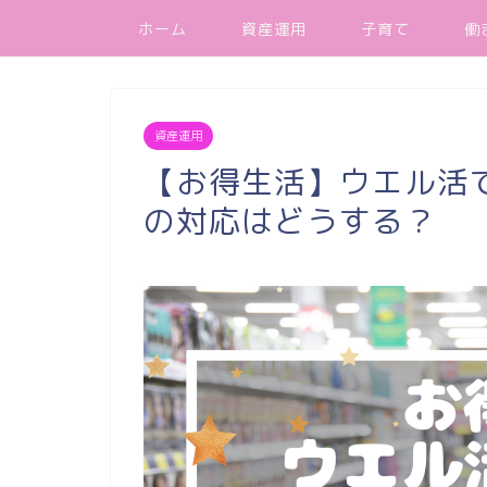
ホーム
資産運用
子育て
働
資産運用
【お得生活】ウエル活でお
の対応はどうする？