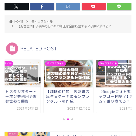
HOME
ライフスタイル
【貯金生活】子供がもらったお年玉は全額貯金する？子供に預ける？
RELATED POST
フスタイル
ライフスタイル
ライフスタイル
フォトスタジオタート
【趣味の時間】お友達の
【Googleフォト無
】クーポン券利用でお
誕生日ケーキにモンブラ
ップロード終了】課
くにお宮参り撮影
ンタルトを作成
る？乗り換える？
2021年3月4日
2023年12月6日
2021年2月