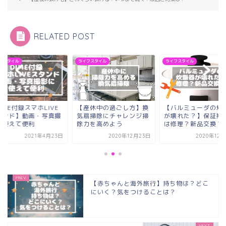
RELATED POST
フスタイル
ライフスタイル
ライフスタイル
IME付録スマホLIVE
【産休中の過ごし方】換
【バルミューダの炊
タンド】動画・写真撮
気扇掃除にチャレンジ掃
が壊れた？】保証期
に使えて便利
除力を高めよう
は修理？新品交換？
2021年4月23日
2020年12月23日
2020年12
【赤ちゃんと海外旅行】持ち物は？どこ
にいく？気をつけることは？