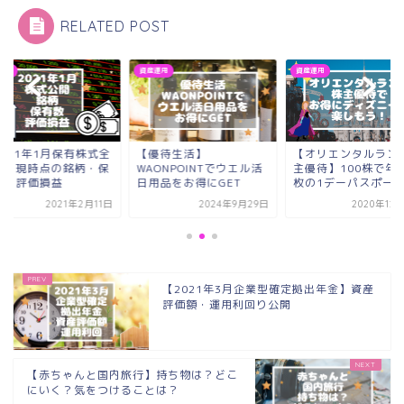
RELATED POST
運用
資産運用
資産運用
2021年1月保有株式全
【優待生活】
【オリエンタルラン
開】現時点の銘柄・保
WAONPOINTでウエル活
主優待】100株で年
数・評価損益
日用品をお得にGET
枚の1デーパスポー
2021年2月11日
2024年9月29日
2020年12
【2021年3月企業型確定拠出年金】資産
評価額・運用利回り公開
【赤ちゃんと国内旅行】持ち物は？どこ
にいく？気をつけることは？