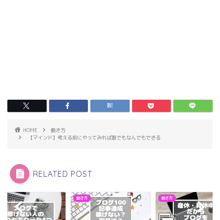
HOME
働き方
【マインド】考える前にやってみれば誰でもなんでもできる
RELATED POST
方
働き方
働き方