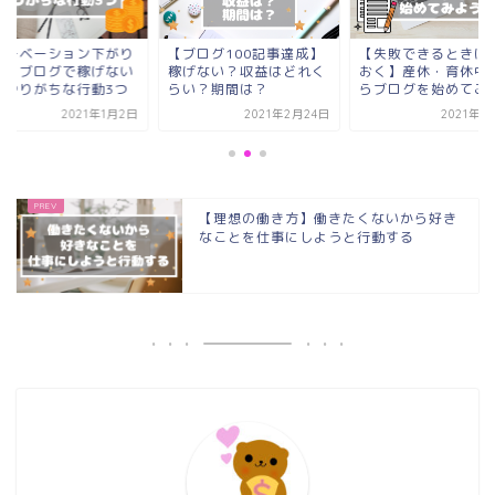
モチベーション下がり
【ブログ100記事達成】
【失敗できるときに
み】ブログで稼げない
稼げない？収益はどれく
おく】産休・育休中
がやりがちな行動3つ
らい？期間は？
らブログを始めてみ
2021年1月2日
2021年2月24日
2021年1
【理想の働き方】働きたくないから好き
なことを仕事にしようと行動する