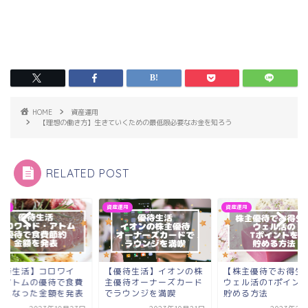
HOME
資産運用
【理想の働き方】生きていくための最低限必要なお金を知ろう
RELATED POST
運用
資産運用
資産運用
優待生活】コロワイ
【優待生活】イオンの株
【株主優待でお得生
・アトムの優待で食費
主優待オーナーズカード
ウェル活のTポイン
約になった金額を発表
でラウンジを満喫
貯める方法