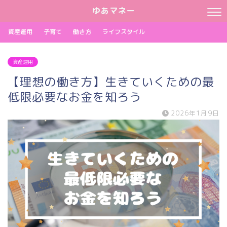
ゆあマネー
資産運用
子育て
働き方
ライフスタイル
資産運用
【理想の働き方】生きていくための最
低限必要なお金を知ろう
2026年1月9日