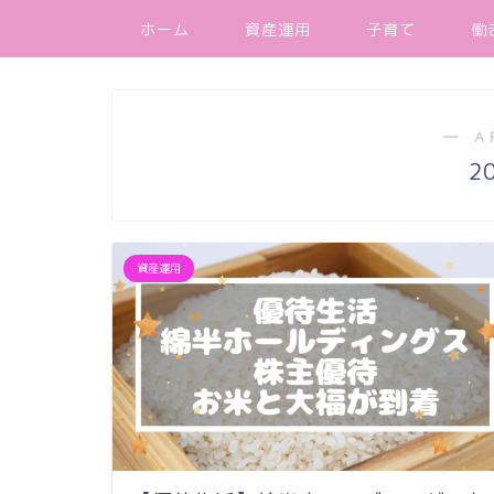
ホーム
資産運用
子育て
働
― A
2
資産運用