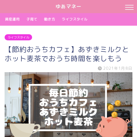
ゆあマネー
資産運用
子育て
働き方
ライフスタイル
ライフスタイル
【節約おうちカフェ】あずきミルクと
ホット麦茶でおうち時間を楽しもう
2021年1月8日