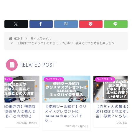
HOME
ライフスタイル
【節約おうちカフェ】あずきミルクとホット麦茶でおうち時間を楽しもう
RELATED POST
フスタイル
ライフスタイル
ライフスタイル
理想の働き方】得意な
【便利ツール紹介】クリ
【赤ちゃんの鼻水】
とで身近な人に喜んで
スマスプレゼントに
吸引器はどれにする
らえることの大切さ
DABADAのキックバイ
当に必要？いらない
ク...
2026年1月5日
2021年4
2023年12月5日