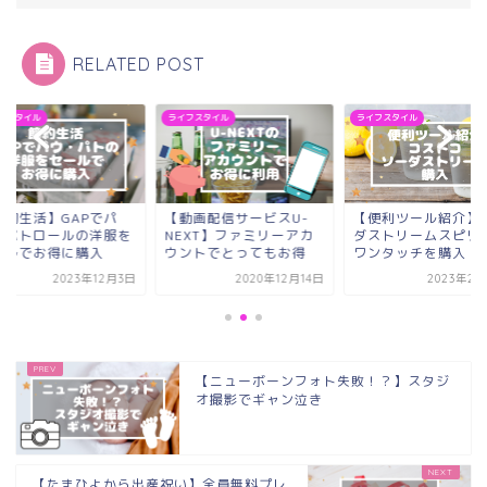
RELATED POST
フスタイル
ライフスタイル
ライフスタイル
節約生活】GAPでパ
【動画配信サービスU-
【便利ツール紹介】
・パトロールの洋服を
NEXT】ファミリーアカ
ダストリームスピリ
ールでお得に購入
ウントでとってもお得
ワンタッチを購入
2023年12月3日
2020年12月14日
2023年2月
【ニューボーンフォト失敗！？】スタジ
オ撮影でギャン泣き
【たまひよから出産祝い】全員無料プレ