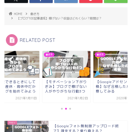
HOME
働き方
【ブログ100記事達成】稼げない？収益はどれくらい？期間は？
RELATED POST
方
働き方
働き方
失敗できるときにして
【モチベーション下がり
【Googleアドセン
く】産休・育休中だか
ぎみ】ブログで稼げない
格】なぜ合格したか
ブログを始めてみよう
人がやりがちな行動3つ
察してみる
2021年1月11日
2021年1月2日
2020年1
【Googleフォト無制限アップロード終
了】課金する？乗り換える？