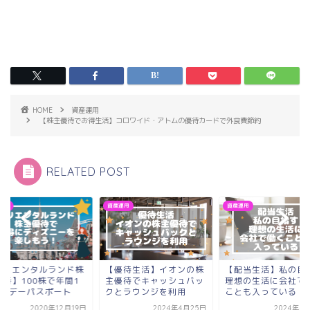
HOME
資産運用
【株主優待でお得生活】コロワイド・アトムの優待カードで外食費節約
RELATED POST
運用
資産運用
資産運用
オリエンタルランド株
【優待生活】イオンの株
【配当生活】私の目
優待】100株で年間1
主優待でキャッシュバッ
理想の生活に会社で
の1デーパスポート
クとラウンジを利用
ことも入っている
2020年12月19日
2024年4月25日
2024年4