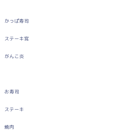
かっぱ寿司
ステーキ宮
がんこ炎
お寿司
ステーキ
焼肉