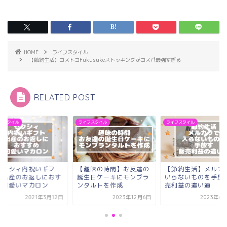
HOME
ライフスタイル
【節約生活】コストコFukusukeストッキングがコスパ最強すぎる
RELATED POST
フスタイル
ライフスタイル
ライフスタイル
ゼクシィ内祝いギフ
【趣味の時間】お友達の
【節約生活】メルカ
】出産のお返しにおす
誕生日ケーキにモンブラ
いらないものを手放
め可愛いマカロン
ンタルトを作成
売利益の遣い道
2021年3月12日
2023年12月6日
2023年6