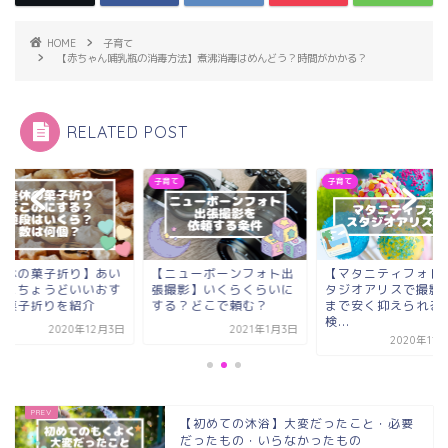
HOME
子育て
【赤ちゃん哺乳瓶の消毒方法】煮沸消毒はめんどう？時間がかかる？
RELATED POST
て
子育て
子育て
産休の菓子折り】あい
【ニューボーンフォト出
【マタニティフォト
つにちょうどいいおす
張撮影】いくらくらいに
タジオアリスで撮影
め菓子折りを紹介
する？どこで頼む？
まで安く抑えられる
検...
2020年12月3日
2021年1月3日
2020年11
【初めての沐浴】大変だったこと・必要
だったもの・いらなかったもの