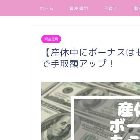
ホーム
資産運用
子育て
働
資産運用
【産休中にボーナスは
で手取額アップ！