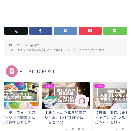
HOME
子育て
【ラクマで稼いだポイントで購入】ニューボーンフォトのおくるみ
RELATED POST
て
子育て
子育て
マタニティフォト】ス
【赤ちゃんの成長記録ア
【無事に退院しまし
ジオアリスで撮影どこ
ルバム】BABY365で毎
入院はどうだった？
で安く抑えられるか
日を思い出に
だったことは？
.
2021年1月19日
2021年1