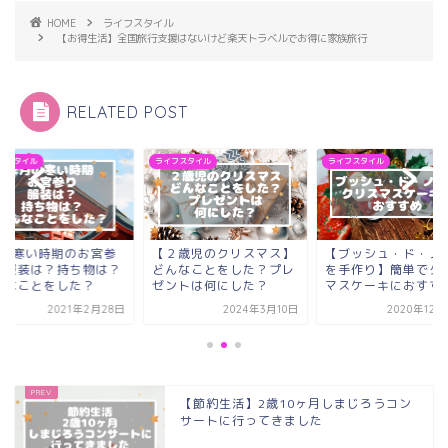
HOME
ライフスタイル
【お得生活】全国旅行支援はないけど楽天トラベルでお得に家族旅行
RELATED POST
フスタイル
ライフスタイル
ライフスタイル
2月寒い時期のお宮参
【２歳児のクリスマス】
【ブッシュ・ド・ノ
】服装は？持ち物は？
どんなことをした？プレ
を手作り】簡単でク
んなことをした？
ゼントは何にした？
マスケーキにおすす
2021年2月28日
2024年3月10日
2020年12月
【節約生活】2歳10ヶ月しまじろうコン
サートに行ってきました