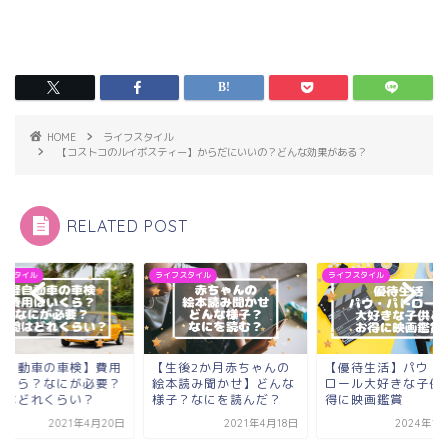
HOME
ライフスタイル
【コストコのルイボスティー】からだにいいの？どんな効果がある？
RELATED POST
フスタイル
ライフスタイル
ライフスタイル
軽自動車の車検】費用
【生後2か月赤ちゃんの
【優待生活】パウ・
いくら？なにが必要？
絵本読み聞かせ】どんな
ロール大好きな子供
間はどれくらい？
様子？なにを読んだ？
得に映画鑑賞
2021年4月20日
2021年4月18日
2024年1