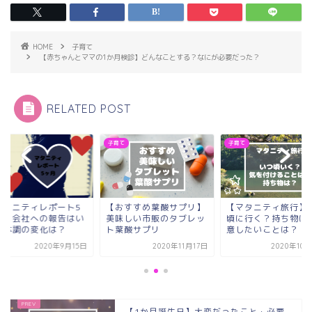
HOME
子育て
【赤ちゃんとママの1か月検診】どんなことする？なにが必要だった？
RELATED POST
て
子育て
子育て
マタニティレポート5
【おすすめ葉酸サプリ】
【マタニティ旅行】
月】会社への報告はい
美味しい市販のタブレッ
頃に行く？持ち物は
？体調の変化は？
ト葉酸サプリ
意したいことは？
2020年9月15日
2020年11月17日
2020年10
【1か月誕生日】大変だったこと・必要