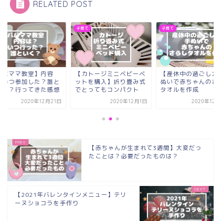
RELATED POST
て
子育て
子育て
パパママ教室】内容
【カトージミニベビーベ
【産休中の過ごし方
？いつ参加した？誰と
ットを購入】折り畳み式
ぬいで赤ちゃんのさ
った？行ってきた感想
でとってもコンパクト
タオルを作成
2020年12月21日
2020年12月1日
2020年12
【赤ちゃんが生まれて3週間】大変だっ
たことは？必要だったものは？
【2021年バレンタインメニュー】テリ
ーヌショコラを手作り