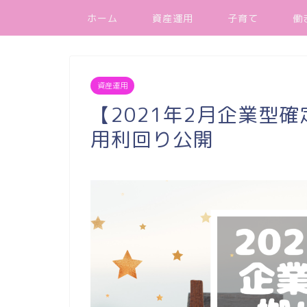
ホーム
資産運用
子育て
働
資産運用
【2021年2月企業型
用利回り公開