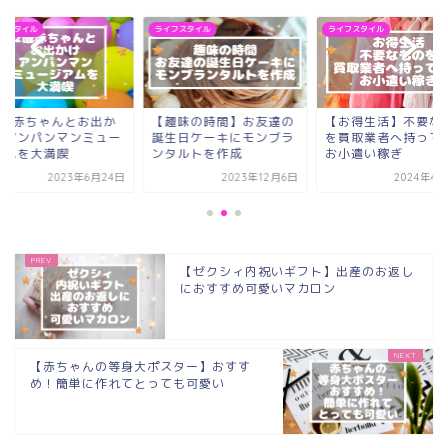
フスタイル
ライフスタイル
ライフスタイル
2歳赤ちゃんとお出か
【趣味の時間】お友達の
【お得生活】不要な
】アンパンマンミュー
誕生日ケーキにモンブラ
を買取業者へ持って
アムを大満喫
ンタルトを作成
お小遣い稼ぎ
2023年6月24日
2023年12月6日
2024年4月
【ゼクシィ内祝いギフト】出産のお返し
におすすめ可愛いマカロン
【赤ちゃんの等身大ポスター】おすす
め！簡単に作れてとっても可愛い