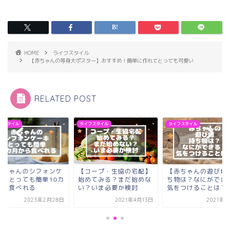
HOME
ライフスタイル
【赤ちゃんの等身大ポスター】おすすめ！簡単に作れてとっても可愛い
RELATED POST
フスタイル
ライフスタイル
ライフスタイル
赤ちゃんのシフォンケ
【コープ・生協の宅配】
【赤ちゃんの遊び場
キ】とっても簡単10カ
始めてみる？まだ始めな
ち物は？なにができ
から食べれる
い？いま必要か検討
気をつけることは？
2023年2月28日
2021年4月13日
2021年4