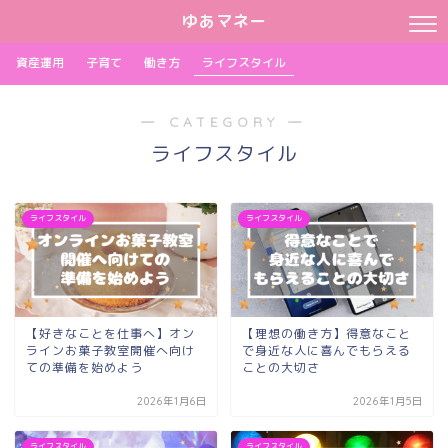
ゆあマネー
資産運用
子育て
働き方
ライフスタイル
― CATEGORY ―
ライフスタイル
ライフスタイル
ライフスタイル
【好きなことを仕事へ】オン
【理想の働き方】得意なこと
ラインお菓子教室開催へ向け
で身近な人に喜んでもらえる
ての準備を始めよう
ことの大切さ
2026年1月6日
2026年1月5日
ライフスタイル
ライフスタイル