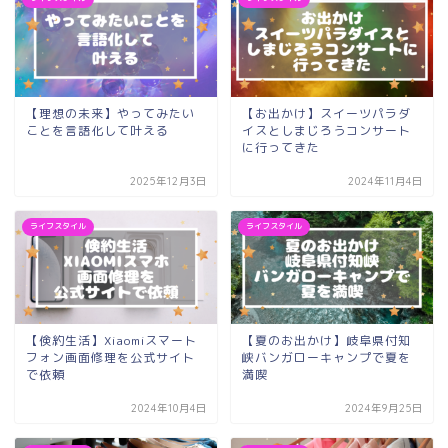
【理想の未来】やってみたい
【お出かけ】スイーツパラダ
ことを言語化して叶える
イスとしまじろうコンサート
に行ってきた
2025年12月3日
2024年11月4日
ライフスタイル
ライフスタイル
【倹約生活】Xiaomiスマート
【夏のお出かけ】岐阜県付知
フォン画面修理を公式サイト
峡バンガローキャンプで夏を
で依頼
満喫
2024年10月4日
2024年9月25日