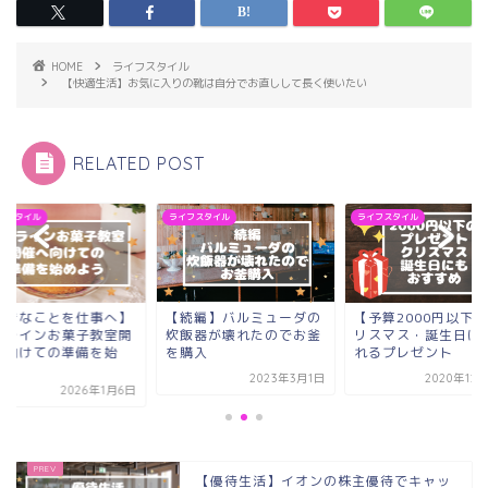
HOME
ライフスタイル
【快適生活】お気に入りの靴は自分でお直しして長く使いたい
RELATED POST
フスタイル
ライフスタイル
ライフスタイル
好きなことを仕事へ】
【続編】バルミューダの
【予算2000円以下
ンラインお菓子教室開
炊飯器が壊れたのでお釜
リスマス・誕生日に
へ向けての準備を始
を購入
れるプレゼント
.
2023年3月1日
2020年12
2026年1月6日
【優待生活】イオンの株主優待でキャッ