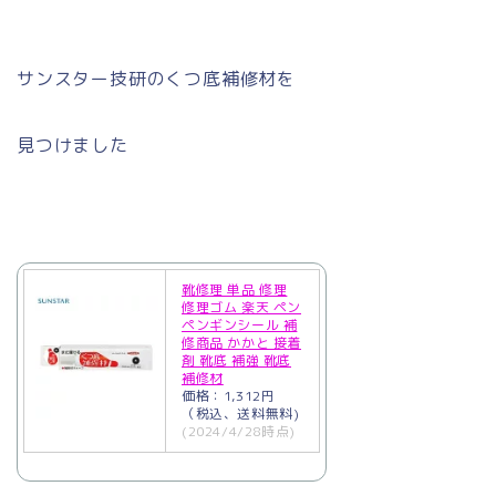
サンスター技研のくつ底補修材を
見つけました
靴修理 単品 修理
修理ゴム 楽天 ペン
ペンギンシール 補
修商品 かかと 接着
剤 靴底 補強 靴底
補修材
価格：1,312円
（税込、送料無料)
(2024/4/28時点)