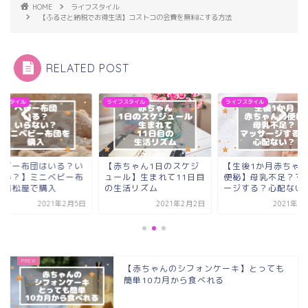
HOME
ライフスタイル
【ふるさと納税でお得生活】コストコの会費を無料にする方法
RELATED POST
フスタイル
ライフスタイル
ライフスタイル
ベビー布団はいる？い
【赤ちゃん1日のスケジ
【生後1か月赤ちゃ
ない？】ミニベビー布
ュール】生まれて11日目
便秘】母乳不足？マ
を西松屋で購入
の生活リズム
ージする？心配ない
2021年2月5日
2021年2月2日
2021年3
【赤ちゃんのシフォンケーキ】とっても
簡単10カ月から食べれる