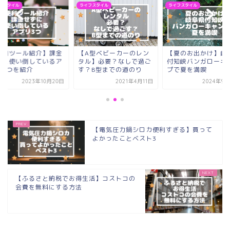
フスタイル
ライフスタイル
ライフスタイル
便利ツール紹介】課金
【A型ベビーカーのレン
【夏のお出かけ】岐
ずに使い倒しているア
タル】必要？なしで過ご
付知峡バンガローキ
リ3つを紹介
す？B型までの道のり
プで夏を満喫
2023年10月20日
2021年4月11日
2024年9月
【電気圧力鍋シロカ便利すぎる】買って
よかったことベスト3
【ふるさと納税でお得生活】コストコの
会費を無料にする方法