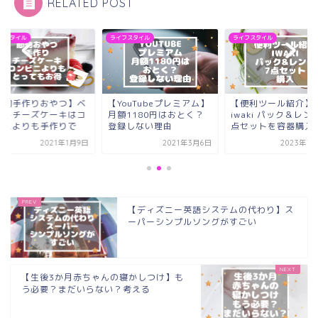
RELATED POST
フスタイル
ライフスタイル
ライフスタイル
節約手作りおやつ】ベ
【YouTubeプレミアム】
【便利ツール紹介】
クドチーズケーキはコ
月額1180円はおとく？
iwaki パック＆レン
ビニよりも手作りで
登録しない理由
点セットを容器購入
2021年1月9日
2021年3月6日
2023年7
【ディズニー英語システムの代わり】ス
ーパーシンプルソングがすごい
【生後3か月赤ちゃんの寝かしつけ】も
う必要？まだいらない？考える