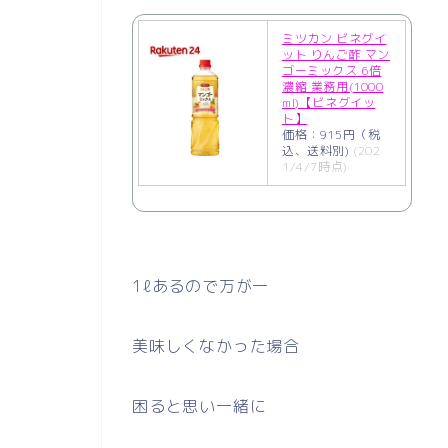
ミツカン ビネグイ
ット りんご酢 マン
ゴーミックス 6倍
濃縮 業務用(1000
ml)【ビネグイッ
ト】
価格：915円（税
込、送料別)
(202
1/4/7時点)
1ℓあるので万が一
美味しくなかった場合
困ると思い一緒に