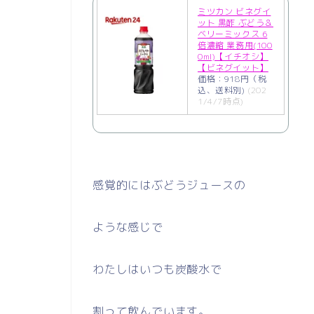
ミツカン ビネグイ
ット 黒酢 ぶどう＆
ベリーミックス 6
倍濃縮 業務用(100
0ml)【イチオシ】
【ビネグイット】
価格：918円（税
込、送料別)
(202
1/4/7時点)
感覚的にはぶどうジュースの
ような感じで
わたしはいつも炭酸水で
割って飲んでいます。