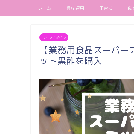
ホーム
資産運用
子育て
働
ライフスタイル
【業務用食品スーパー
ット黒酢を購入