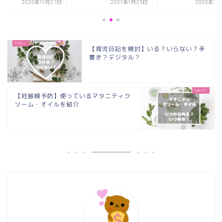
2020年11月27日
2021年1月23日
2020年12
【育児日記を検討】いる？いらない？手
書き？デジタル？
【妊娠線予防】使っているマタニティク
リーム・オイルを紹介