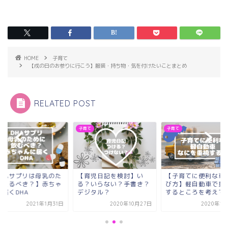
HOME
子育て
【戌の日のお参りに行こう】服装・持ち物・気を付けたいことまとめ
RELATED POST
て
子育て
子育て
DHAサプリは母乳のた
【育児日記を検討】い
【子育てに便利な車
にとるべき？】赤ちゃ
る？いらない？手書き？
び方】軽自動車で重
に届くDHA
デジタル？
するところを考えて
2021年1月31日
2020年10月27日
2020年1