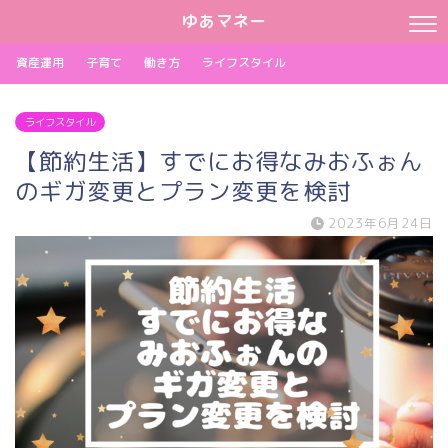
ゆあマネー
資産運用
子育て
働き方
ライフスタイル
ライフスタイル
【節約生活】すでにお得なみおふぉん
のギガ変更とプラン変更を検討
2023年6月24日