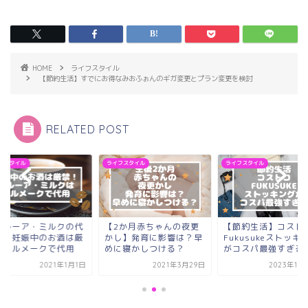
HOME
ライフスタイル
【節約生活】すでにお得なみおふぉんのギガ変更とプラン変更を検討
RELATED POST
フスタイル
ライフスタイル
ライフスタイル
カルーア・ミルクの代
【2か月赤ちゃんの夜更
【節約生活】コスト
り】妊娠中のお酒は厳
かし】発育に影響は？早
Fukusukeストッキ
！ミルメークで代用
めに寝かしつける？
がコスパ最強すぎる
2021年1月1日
2021年3月29日
2023年10