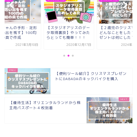
赤ちゃんの手形・足形
【スタジオアリスのデー
【２歳児のクリスマ
思い出を残す】100均
タ取得裏技】やってみた
どんなことをした？
絵の具で作成
らとっても簡単！！！
ゼントは何にした？
2021年3月10日
2020年12月17日
2024年3
【便利ツール紹介】クリスマスプレゼン
トにDABADAのキックバイクを購入
【優待生活】オリエンタルランドから株
主用パスポート４枚到着