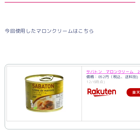
今回使用したマロンクリームはこちら
サバトン マロンクリーム 25
価格：852円（税込、送料別)
12/6時点)
楽