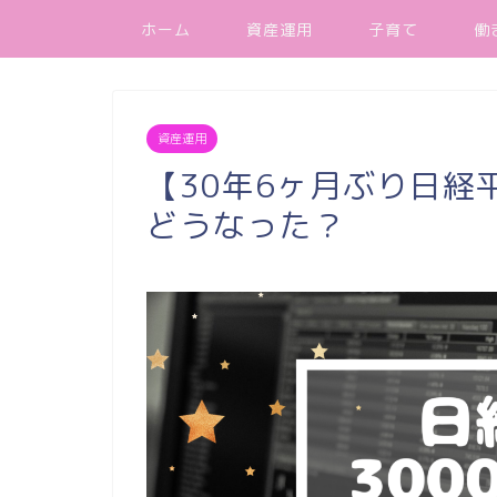
ホーム
資産運用
子育て
働
資産運用
【30年6ヶ月ぶり日経
どうなった？