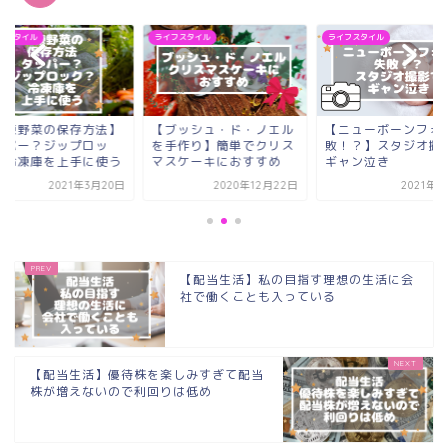
フスタイル
ライフスタイル
ライフスタイル
冷凍野菜の保存方法】
【ブッシュ・ド・ノエル
【ニューボーンフォ
ッパー？ジップロッ
を手作り】簡単でクリス
敗！？】スタジオ撮
？冷凍庫を上手に使う
マスケーキにおすすめ
ギャン泣き
2021年3月20日
2020年12月22日
2021年2
【配当生活】私の目指す理想の生活に会
社で働くことも入っている
【配当生活】優待株を楽しみすぎて配当
株が増えないので利回りは低め